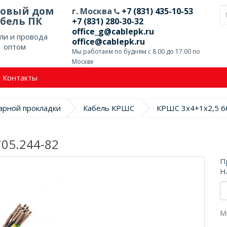
говый дом
г. Москва
+7 (831) 435-10-53
бель ПК
+7 (831) 280-30-32
office_g@cablepk.ru
ли и провода
office@cablepk.ru
оптом
Мы работаем по будням с 8.00 до 17.00 по
Москве
Контакты
арной прокладки
Кабель КРШС
КРШС 3х4+1х2,5 66
705.244-82
П
Н
М