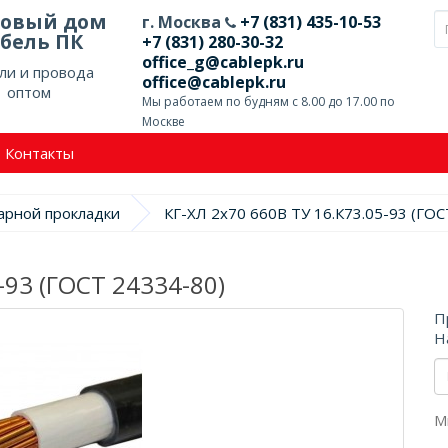
говый дом
г. Москва
+7 (831) 435-10-53
бель ПК
+7 (831) 280-30-32
office_g@cablepk.ru
ли и провода
office@cablepk.ru
оптом
Мы работаем по будням с 8.00 до 17.00 по
Москве
Контакты
арной прокладки
КГ-ХЛ 2х70 660В ТУ 16.К73.05-93 (ГОС
-93 (ГОСТ 24334-80)
П
Н
М