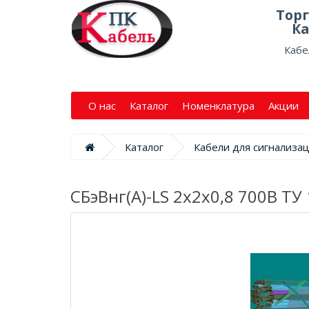
Тор
Ка
Кабе
О нас
Каталог
Номенклатура
Акции
Каталог
Кабели для сигнализа
СБэВнг(А)-LS 2х2х0,8 700В ТУ