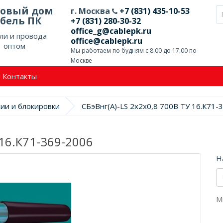
говый дом
г. Москва
+7 (831) 435-10-53
бель ПК
+7 (831) 280-30-32
office_g@cablepk.ru
ли и провода
office@cablepk.ru
оптом
Мы работаем по будням с 8.00 до 17.00 по
Москве
Контакты
ции и блокировки
СБэВнг(А)-LS 2х2х0,8 700В ТУ 16.К71-
 16.К71-369-2006
Н
М