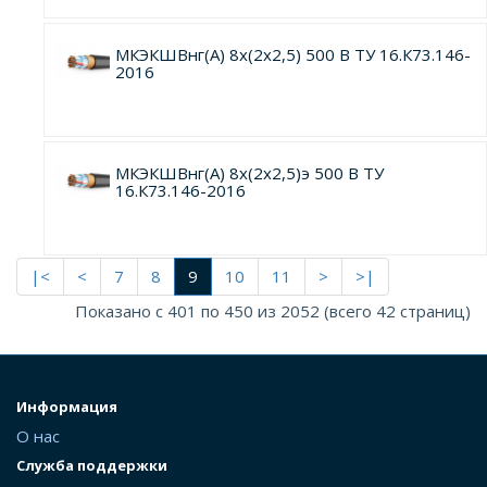
МКЭКШВнг(А) 8х(2х2,5) 500 В ТУ 16.К73.146-
2016
МКЭКШВнг(А) 8х(2х2,5)э 500 В ТУ
16.К73.146-2016
|<
<
7
8
9
10
11
>
>|
Показано с 401 по 450 из 2052 (всего 42 страниц)
Информация
О нас
Служба поддержки