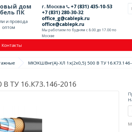
говый дом
г. Москва
+7 (831) 435-10-53
бель ПК
+7 (831) 280-30-32
office_g@cablepk.ru
ли и провода
office@cablepk.ru
оптом
Мы работаем по будням с 8.00 до 17.00 по
Москве
Контакты
нтажные
МКЭКШВнг(А)-ХЛ 1х(2х0,5) 500 В ТУ 16.К73.146
0 В ТУ 16.К73.146-2016
П
Н
М