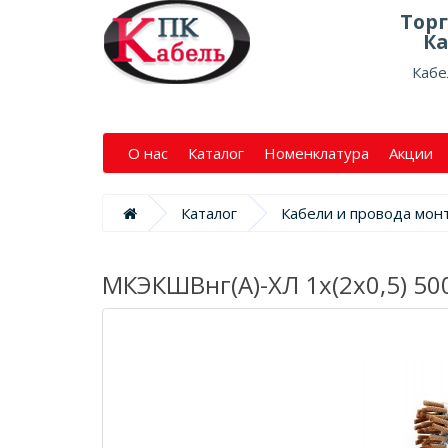
Тор
Ка
Кабе
О нас
Каталог
Номенклатура
Акции
Каталог
Кабели и провода мо
МКЭКШВнг(А)-ХЛ 1х(2х0,5) 50