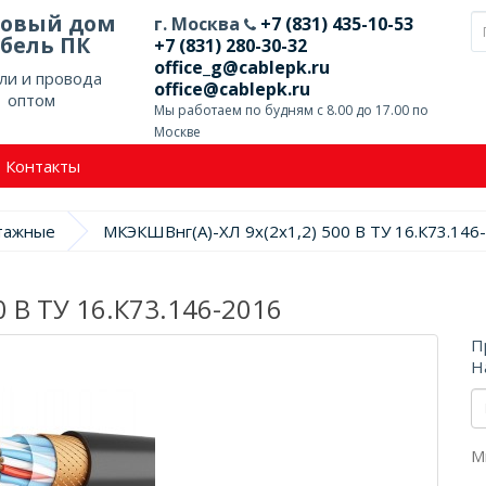
говый дом
г. Москва
+7 (831) 435-10-53
бель ПК
+7 (831) 280-30-32
office_g@cablepk.ru
ли и провода
office@cablepk.ru
оптом
Мы работаем по будням с 8.00 до 17.00 по
Москве
Контакты
нтажные
МКЭКШВнг(А)-ХЛ 9х(2х1,2) 500 В ТУ 16.К73.146
0 В ТУ 16.К73.146-2016
П
Н
М