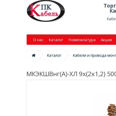
Тор
Ка
Кабе
О нас
Каталог
Номенклатура
Акции
Каталог
Кабели и провода мо
МКЭКШВнг(А)-ХЛ 9х(2х1,2) 50