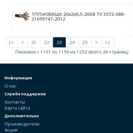
ТППэпЗБбШп 20х2х0,5-200В ТУ 3572-088-
21059747-2012
|<
<
21
22
23
24
25
>
>|
Показано с 1101 по 1150 из 1252 (всего 26 страниц)
Информация
О нас
Служба поддержки
Контакты
Карта сайта
Дополнительно
Производители
Акции