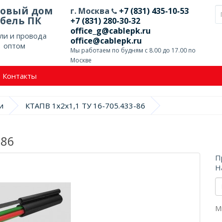
говый дом
г. Москва
+7 (831) 435-10-53
бель ПК
+7 (831) 280-30-32
office_g@cablepk.ru
ли и провода
office@cablepk.ru
оптом
Мы работаем по будням с 8.00 до 17.00 по
Москве
Контакты
и
КТАПВ 1х2х1,1 ТУ 16-705.433-86
-86
П
Н
М