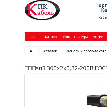
Тор
Ка
Кабе
О нас
Каталог
Номенклатура
Акции
Каталог
Кабели и провода связ
ТППэпЗ 300х2х0,32-200В ГОС