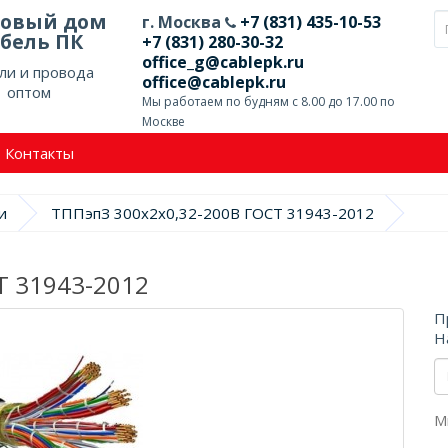
говый дом
г. Москва
+7 (831) 435-10-53
бель ПК
+7 (831) 280-30-32
office_g@cablepk.ru
ли и провода
office@cablepk.ru
оптом
Мы работаем по будням с 8.00 до 17.00 по
Москве
Контакты
и
ТППэпЗ 300х2х0,32-200В ГОСТ 31943-2012
Т 31943-2012
П
Н
М