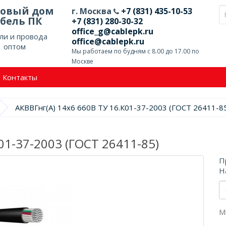
говый дом
г. Москва
+7 (831) 435-10-53
бель ПК
+7 (831) 280-30-32
office_g@cablepk.ru
ли и провода
office@cablepk.ru
оптом
Мы работаем по будням с 8.00 до 17.00 по
Москве
Контакты
АКВВГнг(А) 14х6 660В ТУ 16.К01-37-2003 (ГОСТ 26411-8
01-37-2003 (ГОСТ 26411-85)
П
Н
М