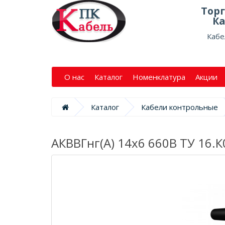
Тор
Ка
Кабе
О нас
Каталог
Номенклатура
Акции
Каталог
Кабели контрольные
АКВВГнг(А) 14х6 660В ТУ 16.К