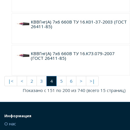
КВВГнг(А) 7х6 660В ТУ 16.К01-37-2003 (ГОСТ
26411-85)
КВВГнг(А) 7х6 660В ТУ 16.К73.079-2007
(ГОСТ 26411-85)
|<
<
2
3
4
5
6
>
>|
Показано с 151 по 200 из 740 (всего 15 страниц)
Информация
О нас