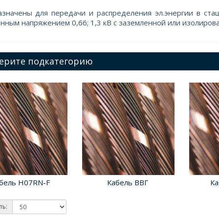
значены для передачи и распределения эл.энергии в стац
нным напряжением 0,66; 1,3 кВ с заземленной или изолиров
ерите подкатегорию
бель H07RN-F
Кабель ВВГ
Ка
ть: