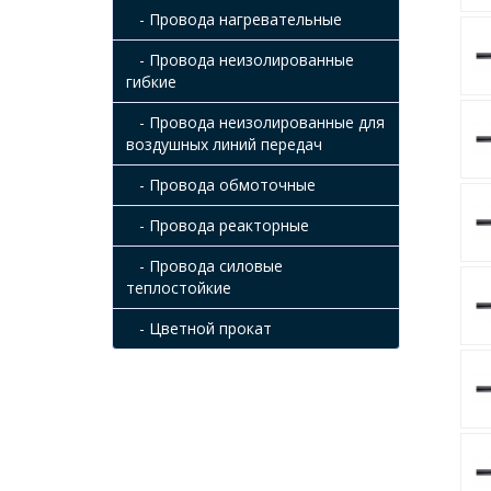
- Провода нагревательные
- Провода неизолированные
гибкие
- Провода неизолированные для
воздушных линий передач
- Провода обмоточные
- Провода реакторные
- Провода силовые
теплостойкие
- Цветной прокат