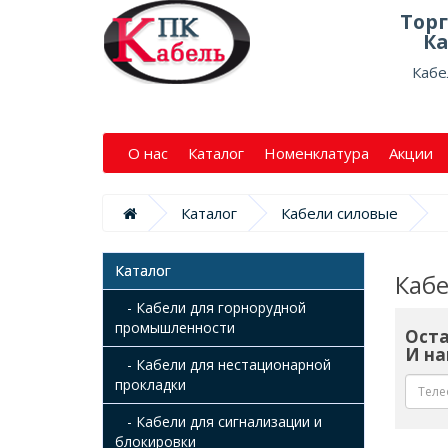
Тор
Ка
Кабе
О нас
Каталог
Номенклатура
Акции
Каталог
Кабели силовые
Каталог
Каб
- Кабели для горнорудной
промышленности
Оста
И на
- Кабели для нестационарной
прокладки
- Кабели для сигнализации и
блокировки