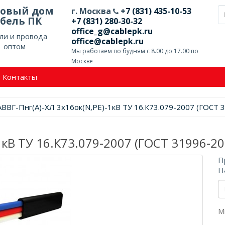
говый дом
г. Москва
+7 (831) 435-10-53
бель ПК
+7 (831) 280-30-32
office_g@cablepk.ru
ли и провода
office@cablepk.ru
оптом
Мы работаем по будням с 8.00 до 17.00 по
Москве
Контакты
АВВГ-Пнг(А)-ХЛ 3х16ок(N,PE)-1кВ ТУ 16.К73.079-2007 (ГОСТ 
1кВ ТУ 16.К73.079-2007 (ГОСТ 31996-20
П
Н
М