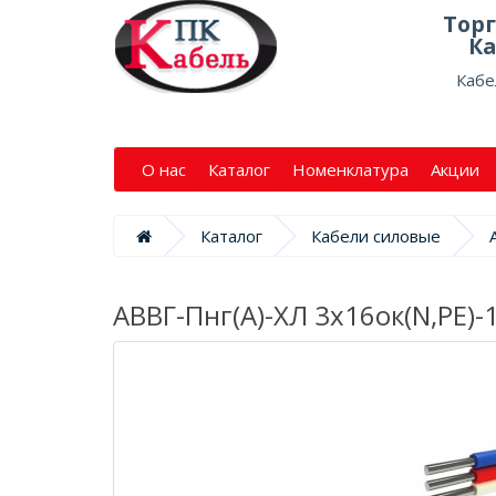
Тор
Ка
Кабе
О нас
Каталог
Номенклатура
Акции
Каталог
Кабели силовые
АВВГ-Пнг(А)-ХЛ 3х16ок(N,PE)-