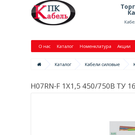
Тор
Ка
Кабе
О нас
Каталог
Номенклатура
Акции
Каталог
Кабели силовые
H07RN-F 1X1,5 450/750В ТУ 1