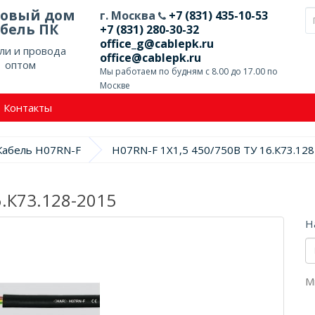
говый дом
г. Москва
+7 (831) 435-10-53
бель ПК
+7 (831) 280-30-32
office_g@cablepk.ru
ли и провода
office@cablepk.ru
оптом
Мы работаем по будням с 8.00 до 17.00 по
Москве
Контакты
Кабель H07RN-F
H07RN-F 1X1,5 450/750В ТУ 16.К73.12
6.К73.128-2015
Н
М