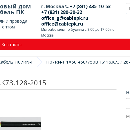
говый дом
г. Москва
+7 (831) 435-10-53
бель ПК
+7 (831) 280-30-32
office_g@cablepk.ru
ли и провода
office@cablepk.ru
оптом
Мы работаем по будням с 8.00 до 17.00 по
Москве
Контакты
Кабель H07RN-F
H07RN-F 1X50 450/750В ТУ 16.К73.128
.К73.128-2015
Н
М