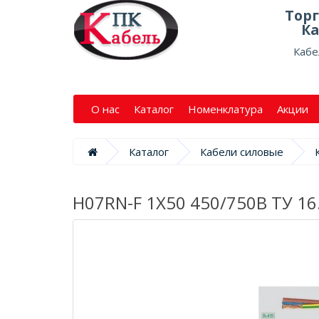
Тор
Ка
Кабе
О нас
Каталог
Номенклатура
Акции
Каталог
Кабели силовые
H07RN-F 1X50 450/750В ТУ 16