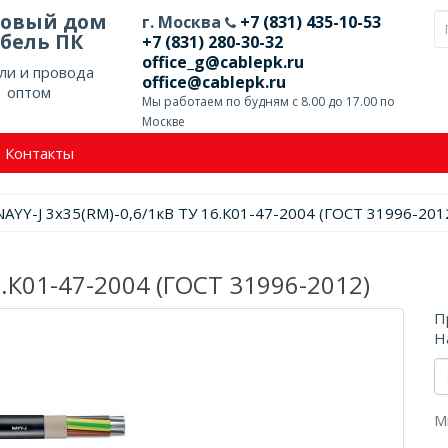
говый дом
г. Москва
+7 (831) 435-10-53
бель ПК
+7 (831) 280-30-32
office_g@cablepk.ru
ли и провода
office@cablepk.ru
оптом
Мы работаем по будням с 8.00 до 17.00 по
Москве
Контакты
NAYY-J 3х35(RM)-0,6/1кВ ТУ 16.К01-47-2004 (ГОСТ 31996-201
6.К01-47-2004 (ГОСТ 31996-2012)
П
Н
М