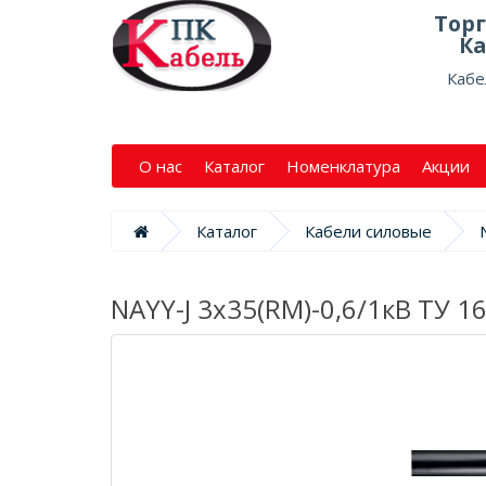
Тор
Ка
Кабе
О нас
Каталог
Номенклатура
Акции
Каталог
Кабели силовые
NAYY-J 3х35(RM)-0,6/1кВ ТУ 1