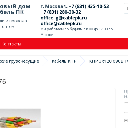
говый дом
г. Москва
+7 (831) 435-10-53
бель ПК
+7 (831) 280-30-32
office_g@cablepk.ru
ли и провода
office@cablepk.ru
оптом
Мы работаем по будням с 8.00 до 17.00 по
Москве
Контакты
ские грузонесущие
Кабель КНР
КНР 3х120 690В Г
76
П
Н
М