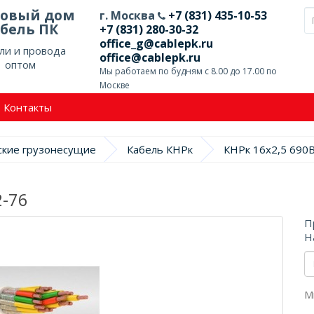
говый дом
г. Москва
+7 (831) 435-10-53
бель ПК
+7 (831) 280-30-32
office_g@cablepk.ru
ли и провода
office@cablepk.ru
оптом
Мы работаем по будням с 8.00 до 17.00 по
Москве
Контакты
ские грузонесущие
Кабель КНРк
КНРк 16х2,5 690
2-76
П
Н
М