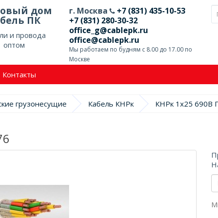
говый дом
г. Москва
+7 (831) 435-10-53
бель ПК
+7 (831) 280-30-32
office_g@cablepk.ru
ли и провода
office@cablepk.ru
оптом
Мы работаем по будням с 8.00 до 17.00 по
Москве
Контакты
ские грузонесущие
Кабель КНРк
КНРк 1х25 690В 
76
П
Н
М