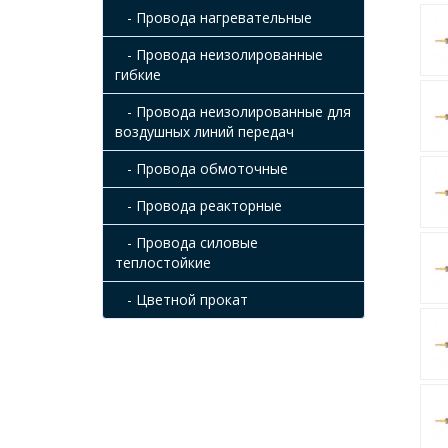
- Провода нагревательные
- Провода неизолированные
гибкие
- Провода неизолированные для
воздушных линий передач
- Провода обмоточные
- Провода реакторные
- Провода силовые
теплостойкие
- Цветной прокат