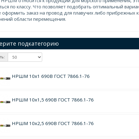
 НРШМ относится к продукции для морского применения, эт
ться по классу. Что позволяет подобрать оптимальный вариа
 оформить заказ на провод для плавучих либо прибрежных ко
чений области перемещения.
ерите подкатегорию
ть:
НРШМ 10х1 690В ГОСТ 7866.1-76
НРШМ 10х1,5 690В ГОСТ 7866.1-76
НРШМ 10х2,5 690В ГОСТ 7866.1-76