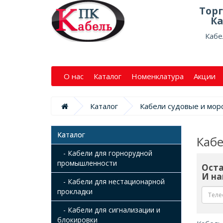
Тор
Ка
Кабе
О нас
Каталог
Номенклатура
Акции
Каталог
Кабели судовые и мор
Каталог
Каб
- Кабели для горнорудной
промышленности
Оста
И на
- Кабели для нестационарной
прокладки
- Кабели для сигнализации и
блокировки