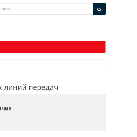
х линий передач
ичия