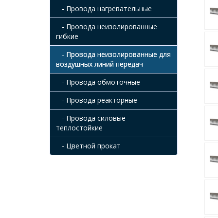
- Провода нагревательные
- Провода неизолированные
гибкие
- Провода неизолированные для
воздушных линий передач
- Провода обмоточные
- Провода реакторные
- Провода силовые
теплостойкие
- Цветной прокат