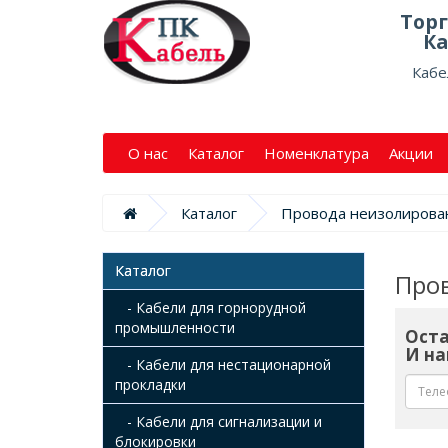
Тор
Ка
Кабе
О нас
Каталог
Номенклатура
Акции
Каталог
Провода неизолирова
Каталог
Про
- Кабели для горнорудной
промышленности
Оста
И на
- Кабели для нестационарной
прокладки
- Кабели для сигнализации и
блокировки